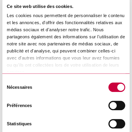
ressources.
Ce site web utilise des cookies.
Les cookies nous permettent de personnaliser le contenu
et les annonces, d'offrir des fonctionnalités relatives aux
La structure administrative sur laquelle
médias sociaux et d'analyser notre trafic. Nous
reposent les actions et interventions de la
partageons également des informations sur l'utilisation de
notre site avec nos partenaires de médias sociaux, de
Ville comprend une direction générale et six
publicité et d'analyse, qui peuvent combiner celles-ci
services auxquels sont rattachés près de 100
avec d'autres informations que vous leur avez fournies
ou qu'ils ont collectées lors de votre utilisation de leurs
employés. Les personnes responsables sont :
services.
Sélection
Direction générale : Esther Godin
Nécessaires
du
consentement
Service juridique et greffe : Éliane Richard
Préférences
Service des finances, de l’approvisionnement et de la
performance organisationnelle, Trésorier : Dave Alain
Statistiques
Service de l’ingénierie : Louis D’Amours (par intérim)