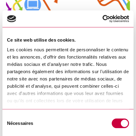
Ce site web utilise des cookies.
L’infolettre de juillet maintenant
Les cookies nous permettent de personnaliser le contenu
disponible
et les annonces, d'offrir des fonctionnalités relatives aux
médias sociaux et d'analyser notre trafic. Nous
DÉTAILS
partageons également des informations sur l'utilisation de
notre site avec nos partenaires de médias sociaux, de
publicité et d'analyse, qui peuvent combiner celles-ci
avec d'autres informations que vous leur avez fournies
ou qu'ils ont collectées lors de votre utilisation de leurs
services.
Sélection
Nécessaires
du
consentement