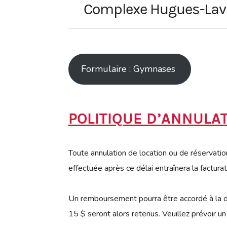
Complexe Hugues-Laval
Ouvert
Fermé
Gymnases Saint-Charles
Salle #154 (25 personnes assis
Formulaire : Gymnases
Située au 1er étage
Accessible par l’escalier ou l’asc
POLITIQUE D’ANNULA
8 tables et 30 chaises
Toute annulation de location ou de réservation
Projecteur sur place
effectuée après ce délai entraînera la facturat
Un remboursement pourra être accordé à la de
15 $ seront alors retenus. Veuillez prévoir u