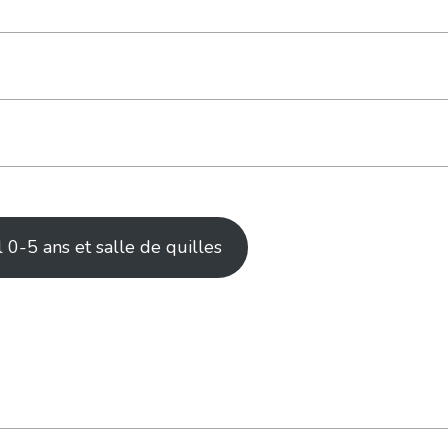
sportifs » en haut à droite
l 0-5 ans et salle de quilles
a liste (#1), regardez sa disponibilité (#2) et cliquez sur « Deman