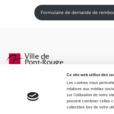
Formulaire de demande de rembo
Sélectionnez « Horaire/ Loc. de p
Salle de quilles
Ce site web utilise des co
Les cookies nous permetten
relatives aux médias socia
sur l'utilisation de notre 
peuvent combiner celles-ci
collectées lors de votre uti