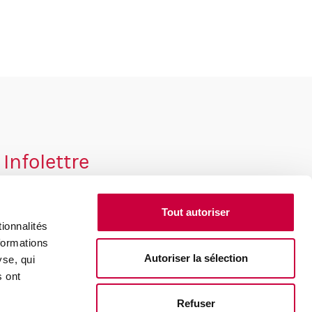
Infolettre
*
Courriel
Tout autoriser
ionnalités
formations
Autoriser la sélection
yse, qui
s ont
Refuser