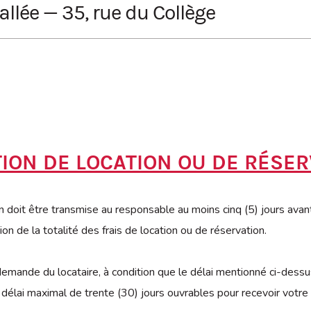
lée — 35, rue du Collège
es)
enseur de la porte #3
TION DE LOCATION OU DE RÉSER
 doit être transmise au responsable au moins cinq (5) jours avant 
ion de la totalité des frais de location ou de réservation.
mande du locataire, à condition que le délai mentionné ci-dessus 
n délai maximal de trente (30) jours ouvrables pour recevoir votr