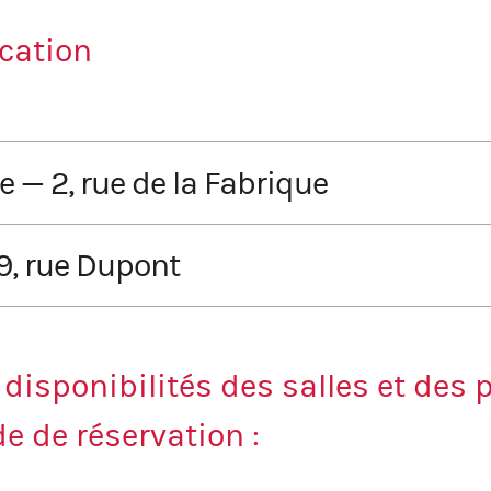
ocation
— 2, rue de la Fabrique
9, rue Dupont
es)
 disponibilités des salles et des 
 de réservation :
enseur de la porte #3