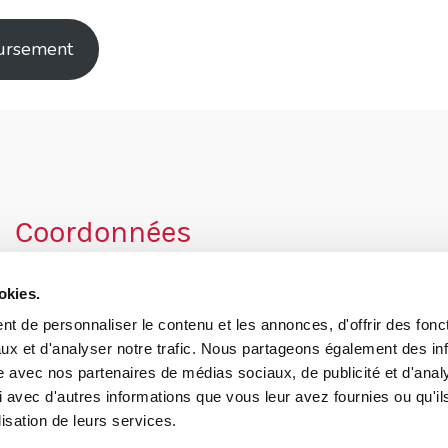
ursement
lateaux »
Coordonnées
189, rue Dupont, Pont-Rouge QC G3H 1N4
okies.
Téléphone :
418 873-4481
t de personnaliser le contenu et les annonces, d'offrir des fonct
Télécopieur :
418 873-3494
ux et d'analyser notre trafic. Nous partageons également des in
site avec nos partenaires de médias sociaux, de publicité et d'anal
 avec d'autres informations que vous leur avez fournies ou qu'il
info@ville.pontrouge.qc.ca
lisation de leurs services.