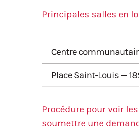
Principales salles en l
Centre communautaire 
Ouvert
Fermé
Local 0-5 ans
Place Saint-Louis — 18
Ouvert
Fermé
Salle #145 (20 personnes assis
Procédure pour voir les
Située au 1er étage
soumettre une demande
Accessible par l’escalier ou l’asc
6 tables et 30 chaises