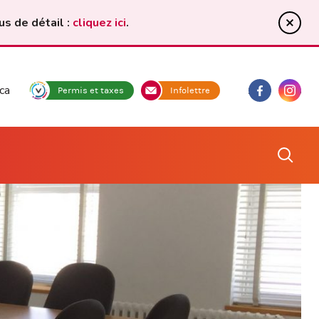
us de détail :
cliquez ici
.
ca
facebook
Instagram
Permis et taxes
Infolettre