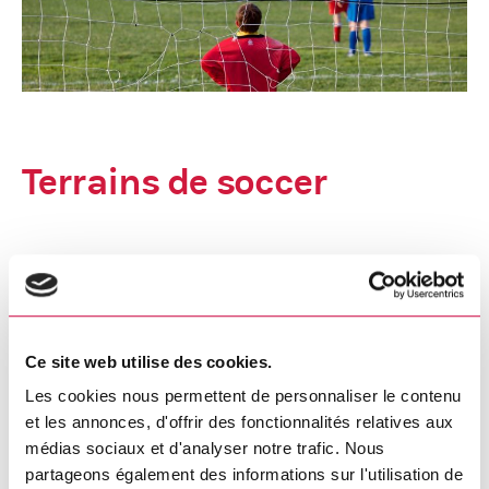
Terrains de soccer
De mai à septembre, les adeptes de soccer
peuvent pratiquer leur sport préféré sur l’un
des sept terrains des rues du Croissant et
Ce site web utilise des cookies.
des Rapides. Que ce soit pour le soccer à 5
Les cookies nous permettent de personnaliser le contenu
et les annonces, d'offrir des fonctionnalités relatives aux
joueurs, à 7 joueurs, à 9 joueurs ou à 11
médias sociaux et d'analyser notre trafic. Nous
joueurs, chaque terrain est pourvu de buts et
partageons également des informations sur l'utilisation de