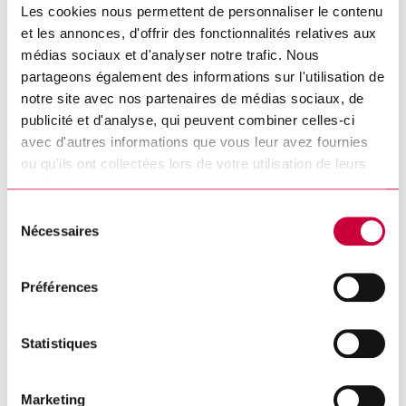
Les cookies nous permettent de personnaliser le contenu
et les annonces, d'offrir des fonctionnalités relatives aux
médias sociaux et d'analyser notre trafic. Nous
Date de naissance de l'enfant :
*
partageons également des informations sur l'utilisation de
notre site avec nos partenaires de médias sociaux, de
publicité et d'analyse, qui peuvent combiner celles-ci
avec d'autres informations que vous leur avez fournies
DD slash MM slash YYYY
ou qu'ils ont collectées lors de votre utilisation de leurs
Veuillez joindre une copie du certificat de naissance de
services.
l'enfant.
*
Sélection
Taille
Nécessaires
du
consentement
maximum des fichiers : 10 MB.
Préférences
Adresse postale :
*
Statistiques
Marketing