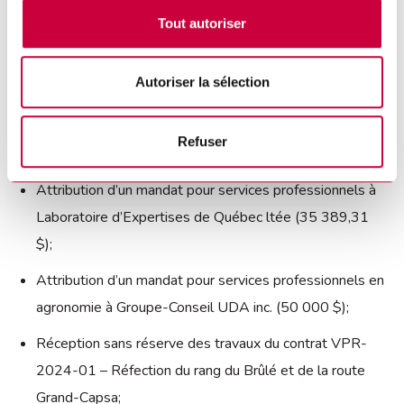
Pour le service de l’ingénierie
Tout autoriser
Attribution d’un mandat pour services professionnels en
Autoriser la sélection
ingénierie à Arpo Groupe-Conseil pour la réfection de la
rue de la Colline, le Chemin du Roy et la réparation de
Refuser
petites surfaces (46 041,62 $);
Attribution d’un mandat pour services professionnels à
Laboratoire d’Expertises de Québec ltée (35 389,31
$);
Attribution d’un mandat pour services professionnels en
agronomie à Groupe-Conseil UDA inc. (50 000 $);
Réception sans réserve des travaux du contrat VPR-
2024-01 – Réfection du rang du Brûlé et de la route
Grand-Capsa;