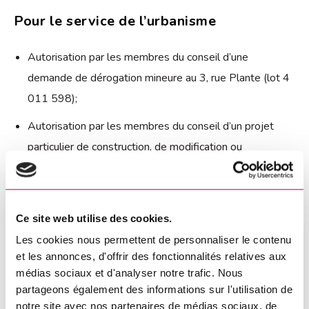
Pour le service de l’urbanisme
Autorisation par les membres du conseil d’une
demande de dérogation mineure au 3, rue Plante (lot 4
011 598);
Autorisation par les membres du conseil d’un projet
particulier de construction, de modification ou
d’occupation d’un immeuble (PPCMOI) sis aux 199-
201, rue Dupont (lots 3 828 091, 3 828 092, 3 828
093, 3 828 094, 3 828 095, 3 828 096 et 3 828
Ce site web utilise des cookies.
097) ainsi qu’au 2, rue Saint-Louis-de-France (lot 3
Les cookies nous permettent de personnaliser le contenu
828 067);
et les annonces, d'offrir des fonctionnalités relatives aux
médias sociaux et d'analyser notre trafic. Nous
Autorisation par les membres du conseil de travaux
partageons également des informations sur l'utilisation de
d’agrandissement résidentiel à proximité d’un talus à
notre site avec nos partenaires de médias sociaux, de