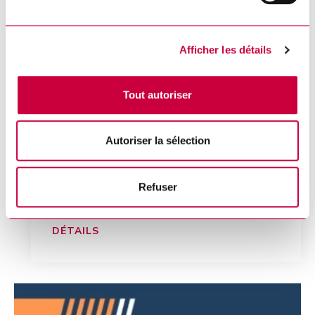
Afficher les détails
Tout autoriser
Autoriser la sélection
Feux à ciel ouvert interdits
Refuser
jusqu’à nouvel ordre
DÉTAILS