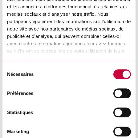
et les annonces, d'offrir des fonctionnalités relatives aux
médias sociaux et d'analyser notre trafic. Nous
Autre(s) propriété(s) (s'il y a lieu)
partageons également des informations sur l'utilisation de
notre site avec nos partenaires de médias sociaux, de
publicité et d'analyse, qui peuvent combiner celles-ci
avec d'autres informations que vous leur avez fournies
ou qu'ils ont collectées lors de votre utilisation de leurs
Nouvelle adresse
services.
Sélection
Nécessaires
du
Adresse
*
consentement
Préférences
Ville
*
Statistiques
Marketing