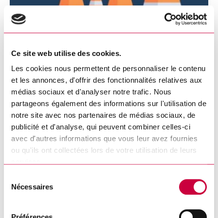
5 août 2026 : fermeture d’une
Ce site web utilise des cookies.
portion de la rue Pleau
Les cookies nous permettent de personnaliser le contenu
et les annonces, d'offrir des fonctionnalités relatives aux
médias sociaux et d'analyser notre trafic. Nous
DÉTAILS
partageons également des informations sur l'utilisation de
notre site avec nos partenaires de médias sociaux, de
publicité et d'analyse, qui peuvent combiner celles-ci
avec d'autres informations que vous leur avez fournies
ou qu'ils ont collectées lors de votre utilisation de leurs
services.
Sélection
Nécessaires
du
consentement
Préférences