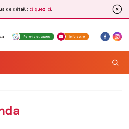
us de détail :
cliquez ici
.
ca
facebook
Instagram
Permis et taxes
Infolettre
anda